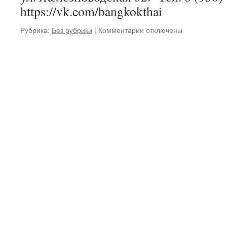
https://vk.com/bangkokthai
Рубрика:
Без рубрики
|
Комментарии
к
отключены
записи
Традиционный
тайский
массаж