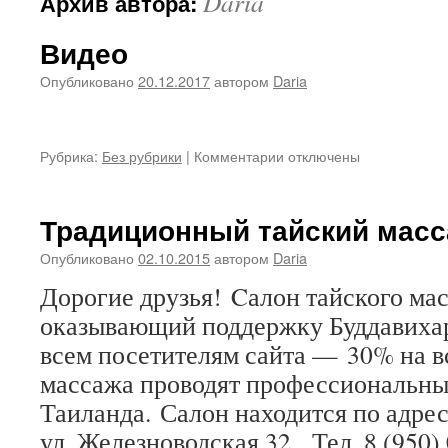
Daria
Архив автора:
Видео
Опубликовано
20.12.2017
автором
Daria
Рубрика:
Без рубрики
|
Комментарии
к
отключены
записи
Видео
Традиционный тайский мас
Опубликовано
02.10.2015
автором
Daria
Дорогие друзья! Cалон тайского ма
оказывающий поддержку Буддавихар
всем посетителям сайта — 30% на в
массажа проводят профессиональны
Таиланда. Салон находится по адрес
ул. Железноводская 32. Тел. 8 (950) 