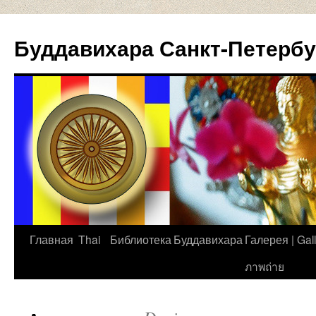
Буддавихара Санкт-Петербу
Главная
Thai
Библиотека
Буддавихара
Галерея | Gall
Перейти
ภาพถ่าย
к
содержимому