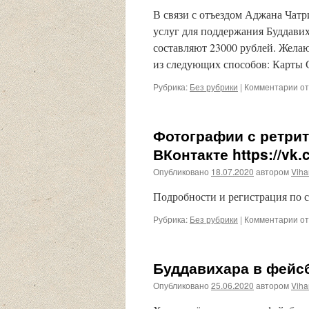
бу
В связи с отъездом Аджана Чатр
це
услуг для поддержания Буддавих
Ка
составляют 23000 рублей. Жела
из следующих способов: Карты
Рубрика:
Без рубрики
|
Комментарии
к
от
за
Ко
ра
Фотографии с ретрит
Бу
ВКонтакте https://vk
Опубликовано
18.07.2020
автором
Viha
Подробности и регистрация по ссы
Рубрика:
Без рубрики
|
Комментарии
к
от
за
Фо
с
Буддавихара в фейсб
ре
см
Опубликовано
25.06.2020
автором
Viha
в
на