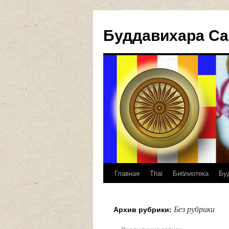
Буддавихара Са
Главная
Thai
Библиотека
Бу
Перейти
к
Без рубрики
Архив рубрики:
содержимому