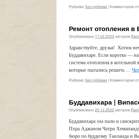
Рубрика:
Без рубрики
|
Комментарии
к
от
за
Вн
ка
Ремонт отопления в
ср
ду
Опубликовано
17.02.2023
автором
Ram
во
Здравствуйте, друзья! Хотим не
Буддавихаре. Если коротко — на
система отопления в котельной в
которые пытались решить …
Чит
Рубрика:
Без рубрики
|
Комментарии
к
от
за
Ре
от
Буддавихара | Випас
в
Бу
Опубликовано
25.12.2022
автором
Ram
Буддавихара (на пали и санскри
Пхра Аджаном Чатри Хемапандха
бюро по буддизму Таиланда и В