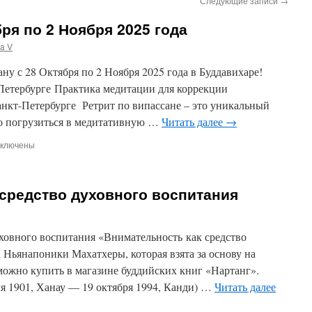
Следующие записи
→
бря по 2 Ноября 2025 года
a V
ну с 28 Октября по 2 Ноября 2025 года в Буддавихаре!
-Петербурге Практика медитации для коррекции
нкт-Петербурге Ретрит по випассане – это уникальный
ко погрузиться в медитативную …
Читать далее
→
ключены
писи
3
трит
средство духовного воспитания
тября
ховного воспитания «Внимательность как средство
Ньянапоники Махатхеры, которая взята за основу на
ября
 можно купить в магазине буддийских книг «Нартанг».
25
да
я 1901, Ханау — 19 октября 1994, Канди) …
Читать далее