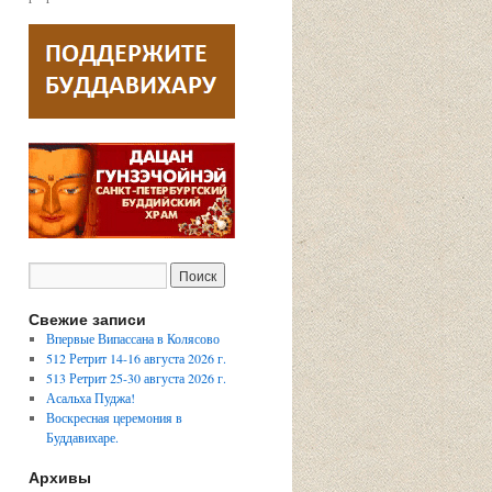
Свежие записи
Впервые Випассана в Колясово
512 Ретрит 14-16 августа 2026 г.
513 Ретрит 25-30 августа 2026 г.
Асальха Пуджа!
Воскресная церемония в
Буддавихаре.
Архивы