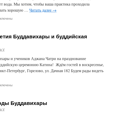
ет вода. Мы хотим, чтобы ваша практика проходила
елать хорошую …
Читать далее
→
ключены
писи
монт
рекрытия
летия Буддавихары и буддийская
ыши
д
истройкой
a V
ддавихары
ихары и учеников Аджана Чатри на празднование
уддийскую церемонию Катина! Ждëм гостей в воскресенье,
анкт-Петербург, Горелово, ул. Дачная 182 Будем рады видеть
ключены
писи
азднование
-
оды Буддавихары
летия
ддавихары
a V