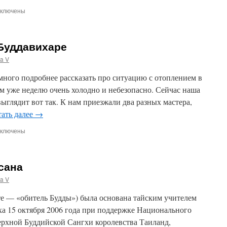
ключены
писи
имательность
к
 Буддавихаре
едство
ховного
a V
спитания
много подробнее рассказать про ситуацию с отоплением в
м уже неделю очень холодно и небезопасно. Сейчас наша
ыглядит вот так. К нам приезжали два разных мастера,
ать далее
→
ключены
писи
монт
опления
сана
ддавихаре
a V
те — «обитель Будды») была основана тайским учителем
 15 октября 2006 года при поддержке Национального
ерхной Буддийской Сангхи королевства Таиланд,