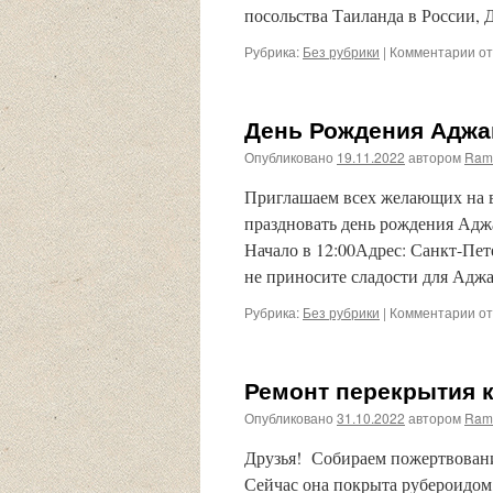
посольства Таиланда в России,
Рубрика:
Без рубрики
|
Комментарии
к
от
за
Бу
|
День Рождения Аджа
Ви
Опубликовано
19.11.2022
автором
Ram
Приглашаем всех желающих на 
праздновать день рождения Аджа
Начало в 12:00Адрес: Санкт-Пет
не приносите сладости для Адж
Рубрика:
Без рубрики
|
Комментарии
к
от
за
Де
Ро
Ремонт перекрытия 
Ад
Ча
Опубликовано
31.10.2022
автором
Ram
Друзья! Собираем пожертвовани
Сейчас она покрыта рубероидом,