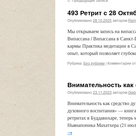
←
Предыдущие записи
493 Ретрит с 28 Октя
Опубликовано
28.10.2025
автором
Ram
Мы открываем запись на випасса
Випассана / Випассана в Санкт
кармы Практика медитации в Са
опыт, который позволяет глубо
Рубрика:
Без рубрики
|
Комментарии
к
от
за
49
Ре
Внимательность как 
с
28
Опубликовано
23.11.2023
автором
Gleb
Ок
по
Внимательность как средство ду
2
духовного воспитания» — книга 
Но
ретритах в Буддавихаре, теперь
20
го
Ньянапоника Махатхера (21 июл
→