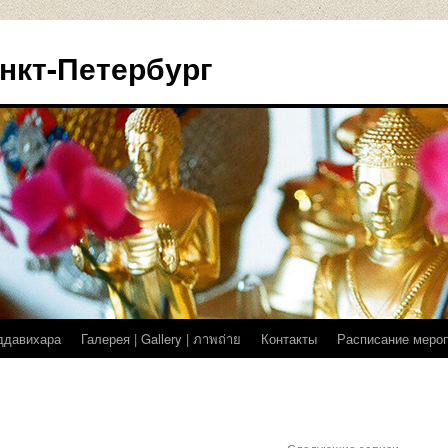
нкт-Петербург
ддавихара
Галерея | Gallery | ภาพถ่าย
Контакты
Расписание меро