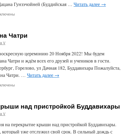
 Дацана Гунзэчойней (Буддийская …
Читать далее
→
ключены
писи
ддавихара
на Чатри
пассана
a V
воскресную церемонию 20 Ноября 2022! Мы будем
на Чатри и ждëм всех его друзей и учеников в гости.
ербург, Горелово, ул Дачная 182, Буддавихара Пожалуйста,
ана Чатри. …
Читать далее
→
ключены
писи
нь
ждения
крыши над пристройкой Буддавихары
жана
три
a V
я на перекрытие крыши над пристройкой Буддавихары.
 который уже отслужил свой срок. В сильный дождь с