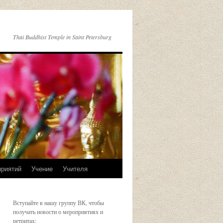
Thai Buddhist Temple in Saint Petersburg
приятий
Учение
Учителя
Вступайте в нашу группу ВК, чтобы
получать новости о мероприятиях и
ретритах: