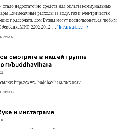
ддийская
и стало недостаточно средств для оплаты коммунальных
ремония
ары Ежемесячные расходы за воду, газ и электричество
тина
ющие поддержать дом Будды могут воспользоваться любым
 СбербанкаМИР 2202 2012 …
Читать далее
→
ключены
писи
ммунальные
сходы
ов смотрите в нашей группе
ддавихары
.com/buddhavihara
ra
лке: https://www.buddhavihara.ru/retreat/
ключены
писи
тографии
уке и инстаграме
тритов
отрите
ra
шей