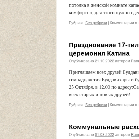
потолка в женской комнате капа
комфортно, для этого нужно сд
Рубрика:
Без рубрики
|
Комментарии
к
от
за
Ре
пе
Празднование 17-ти
кр
на
церемония Катина
пр
Опубликовано
21.10.2022
автором
Ram
Бу
Приглашаем всех друзей Буддав
семнадцалетия Буддавихары и б
23 Октября, в 12.00 по адресу:С
всех старых и новых друзей!
Рубрика:
Без рубрики
|
Комментарии
к
от
за
Пр
17
Коммунальные расх
ти
Бу
Опубликовано
01.03.2022
автором
Ram
и